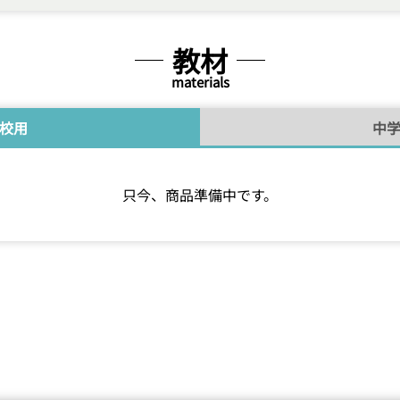
教材
materials
校用
中
只今、商品準備中です。